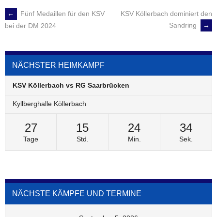
←
Fünf Medaillen für den KSV
KSV Köllerbach dominiert den
POST
Sandring
→
bei der DM 2024
NAVIGATION
NÄCHSTER HEIMKAMPF
KSV Köllerbach vs RG Saarbrücken
Kyllberghalle Köllerbach
27
15
24
34
Tage
Std.
Min.
Sek.
NÄCHSTE KÄMPFE UND TERMINE