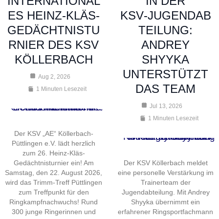
NTERNATIONALE
IN DER
S HEINZ-KLÄS-G
KSV‑JUGENDAB
EDÄCHTNISTUR
TEILUNG:
NIER DES KSV K
ANDREY
ÖLLERBACH
SHYYKA
UNTERSTÜTZT
Aug 2, 2026
DAS TEAM
1 Minuten Lesezeit
Jul 13, 2026
1 Minuten Lesezeit
Der KSV „AE“ Köllerbach-
Püttlingen e.V. lädt herzlich
zum 26. Heinz-Kläs-
Gedächtnisturnier ein! Am
Der KSV Köllerbach meldet
Samstag, den 22. August 2026,
eine personelle Verstärkung im
wird das Trimm-Treff Püttlingen
Trainerteam der
zum Treffpunkt für den
Jugendabteilung. Mit Andrey
Ringkampfnachwuchs! Rund
Shyyka übernimmt ein
300 junge Ringerinnen und
erfahrener Ringsportfachmann