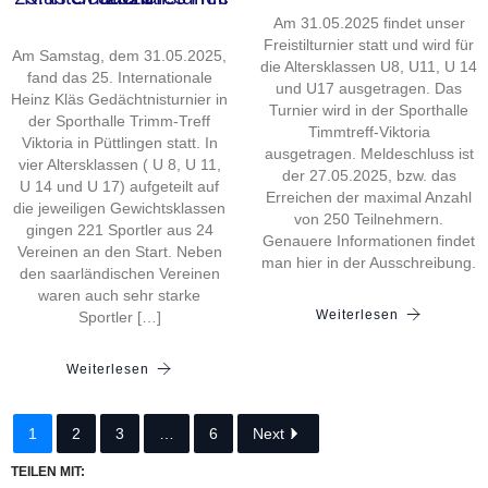
Am 31.05.2025 findet unser
Freistilturnier statt und wird für
Am Samstag, dem 31.05.2025,
die Altersklassen U8, U11, U 14
fand das 25. Internationale
und U17 ausgetragen. Das
Heinz Kläs Gedächtnisturnier in
Turnier wird in der Sporthalle
der Sporthalle Trimm-Treff
Timmtreff-Viktoria
Viktoria in Püttlingen statt. In
ausgetragen. Meldeschluss ist
vier Altersklassen ( U 8, U 11,
der 27.05.2025, bzw. das
U 14 und U 17) aufgeteilt auf
Erreichen der maximal Anzahl
die jeweiligen Gewichtsklassen
von 250 Teilnehmern.
gingen 221 Sportler aus 24
Genauere Informationen findet
Vereinen an den Start. Neben
man hier in der Ausschreibung.
den saarländischen Vereinen
waren auch sehr starke
Weiterlesen
Sportler […]
Weiterlesen
1
2
3
…
6
Next
TEILEN MIT: