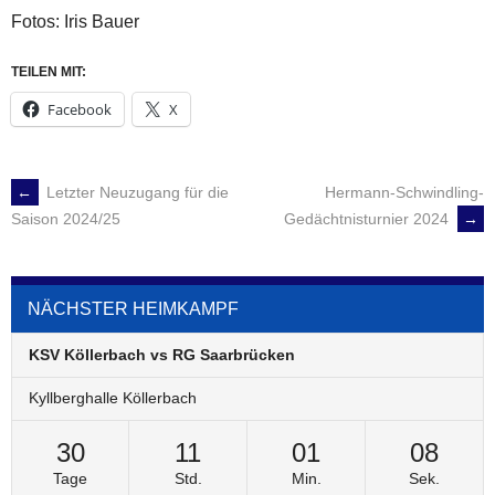
Fotos: Iris Bauer
TEILEN MIT:
Facebook
X
←
Letzter Neuzugang für die
Hermann-Schwindling-
POST
Gedächtnisturnier 2024
→
Saison 2024/25
NAVIGATION
NÄCHSTER HEIMKAMPF
KSV Köllerbach vs RG Saarbrücken
Kyllberghalle Köllerbach
30
11
01
08
Tage
Std.
Min.
Sek.