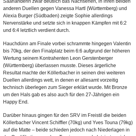
Saarländerin zwar deutlich das Nachsehen, in ihren beiden
anderen Duellen gegen Vanessa Hartl (Württemberg) und
Alexia Burger (Südbaden) zeigte Sophie allerdings
Nervenstärke und setzte sich in knappen Kämpfen mit 6:2
und 6:4 letztlich verdient durch.
Hauchdünn am Finale vorbei schrammte hingegen Valentin
bis 70kg, der den Finalplatz beim 6:6 aufgrund der höheren
Wertung seinem Kontrahenten Leon Gerstenberger
(Württemberg) überlassen musste. Dieses ärgerliche
Resultat machte der Köllerbacher in seinen drei weiteren
Duellen allerdings wett, in denen er allesamt vorzeitig
technisch überlegen zum Sieger erklärt wurde. Mit Bronze
um den Hals gab es also auch für den 27-Jährigen ein
Happy End.
Darüber hinaus gingen für den SRV im Freistil die beiden
Köllerbacher Vincent Schiffler (70kg) und Yves Touna (79kg)
auf die Matte – beide schieden jedoch nach Niederlagen in