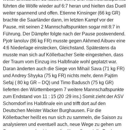
führten die Wölfe wieder auf 6:7 heran und hielten das Duell
weiter spannend und offen. Etienne Kinsinger (66 kg GR)
brachte die Saarländer dann, im letzten Kampf vor der
Pause, mit seinen 2 Mannschaftspunkten sogar mit 8:7 in
Führung. Der Dämpfer folgte nach der Pause postwendend.
Pjotr Ianoluv (86 kg FR) musste gegen Akhmed Aibuev eine
4:6 Niederlage einstecken, Gleichstand. Spätestens da
musste man sich auf Köllerbacher Seite eingestehen, dass
der Traum vom Einzug ins Halbfinale wohl geplatzt war.
Daran änderten auch die Siege von Mihail Sava (71 kg FR)
und Andrey Shyyka (75 kg FR) nichts mehr, denn Pajtim
Sefaj ( 80 kg GR – DQ) und Timo Badusch (75 kg GR)
lieferten den Württembergern 7 weitere Mannschaftspunkte
zum Endstand von 11 : 15 (20 :29 ins.) Somit zieht der ASV
Schorndorf ins Halbfinale ein und trifft dort auf den
Deutschen Meister Wacker Burghausen. Für die
Köllerbacher heißt es nun sich zu sammeln, die Saison zu
analysieren und eventuell auch, neue Wege zu gehen um