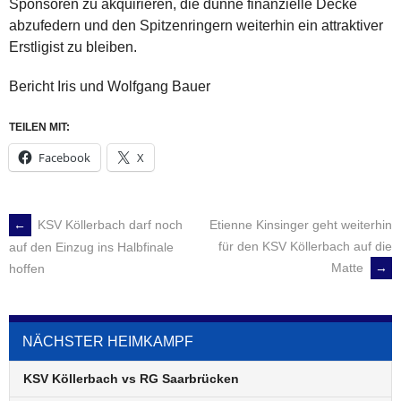
Sponsoren zu akquirieren, die dünne finanzielle Decke
abzufedern und den Spitzenringern weiterhin ein attraktiver
Erstligist zu bleiben.
Bericht Iris und Wolfgang Bauer
TEILEN MIT:
Facebook
X
←
KSV Köllerbach darf noch
Etienne Kinsinger geht weiterhin
POST
für den KSV Köllerbach auf die
auf den Einzug ins Halbfinale
Matte
→
hoffen
NAVIGATION
NÄCHSTER HEIMKAMPF
KSV Köllerbach vs RG Saarbrücken