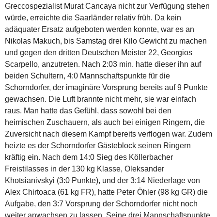
Greccospezialist Murat Cancaya nicht zur Verfügung stehen
würde, erreichte die Saarländer relativ früh. Da kein
adäquater Ersatz aufgeboten werden konnte, war es an
Nikolas Makuch, bis Samstag drei Kilo Gewicht zu machen
und gegen den dritten Deutschen Meister 22, Georgios
Scarpello, anzutreten. Nach 2:03 min. hatte dieser ihn auf
beiden Schultern, 4:0 Mannschaftspunkte für die
Schorndorfer, der imaginäre Vorsprung bereits auf 9 Punkte
gewachsen. Die Luft brannte nicht mehr, sie war einfach
raus. Man hatte das Gefühl, dass sowohl bei den
heimischen Zuschauern, als auch bei einigen Ringern, die
Zuversicht nach diesem Kampf bereits verflogen war. Zudem
heizte es der Schorndorfer Gästeblock seinen Ringern
kräftig ein. Nach dem 14:0 Sieg des Köllerbacher
Freistilasses in der 130 kg Klasse, Oleksander
Khotsianivskyi (3:0 Punkte), und der 3:14 Niederlage von
Alex Chirtoaca (61 kg FR), hatte Peter Öhler (98 kg GR) die
Aufgabe, den 3:7 Vorsprung der Schorndorfer nicht noch
weiter anwachsen zu lassen. Seine drei Mannschaftspunkte