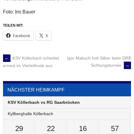
Foto: Iris Bauer
TEILEN MIT:
Facebook
X
←
KSV Köllerbach scheidet
Igor Makuch holt Silber beim DRB
POST
Sichtungsturnier
→
erneut im Viertelfinale aus
NAVIGATION
NÄCHSTER HEIMKAMPF
KSV Köllerbach vs RG Saarbrücken
Kyllberghalle Köllerbach
29
22
16
57