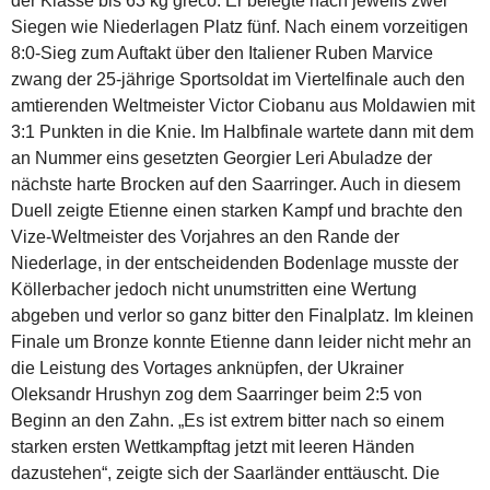
der Klasse bis 63 kg greco. Er belegte nach jeweils zwei
Siegen wie Niederlagen Platz fünf. Nach einem vorzeitigen
8:0-Sieg zum Auftakt über den Italiener Ruben Marvice
zwang der 25-jährige Sportsoldat im Viertelfinale auch den
amtierenden Weltmeister Victor Ciobanu aus Moldawien mit
3:1 Punkten in die Knie. Im Halbfinale wartete dann mit dem
an Nummer eins gesetzten Georgier Leri Abuladze der
nächste harte Brocken auf den Saarringer. Auch in diesem
Duell zeigte Etienne einen starken Kampf und brachte den
Vize-Weltmeister des Vorjahres an den Rande der
Niederlage, in der entscheidenden Bodenlage musste der
Köllerbacher jedoch nicht unumstritten eine Wertung
abgeben und verlor so ganz bitter den Finalplatz. Im kleinen
Finale um Bronze konnte Etienne dann leider nicht mehr an
die Leistung des Vortages anknüpfen, der Ukrainer
Oleksandr Hrushyn zog dem Saarringer beim 2:5 von
Beginn an den Zahn. „Es ist extrem bitter nach so einem
starken ersten Wettkampftag jetzt mit leeren Händen
dazustehen“, zeigte sich der Saarländer enttäuscht. Die