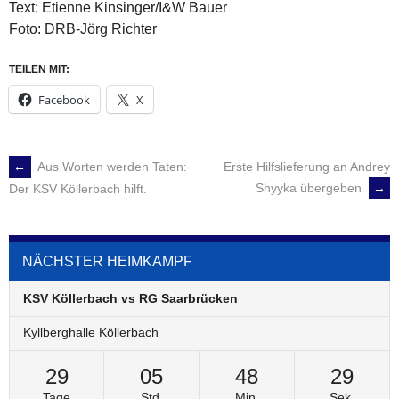
Text: Etienne Kinsinger/I&W Bauer
Foto: DRB-Jörg Richter
TEILEN MIT:
Facebook
X
←
Aus Worten werden Taten:
Erste Hilfslieferung an Andrey
POST
Shyyka übergeben
→
Der KSV Köllerbach hilft.
NAVIGATION
NÄCHSTER HEIMKAMPF
KSV Köllerbach vs RG Saarbrücken
Kyllberghalle Köllerbach
29
05
48
29
Tage
Std.
Min.
Sek.