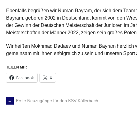
Ebenfalls begrüßen wir Numan Bayram, der sich dem Team f
Bayram, geboren 2002 in Deutschland, kommt von den Wrestl
der Gewinn der Deutschen Meisterschaft der Junioren im Jah
Meisterschaften der Männer 2022, zeigen sein großes Potenz
Wir heißen Mokhmad Dadaev und Numan Bayram herzlich wi
gemeinsam mit ihnen erfolgreich zu sein und unseren Sport 
TEILEN MIT:
Facebook
X
←
Erste Neuzugänge für den KSV Köllerbach
POST
NAVIGATION