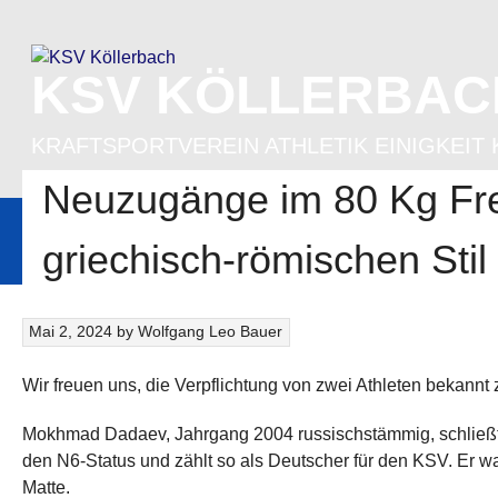
Skip
to
content
KSV KÖLLERBAC
KRAFTSPORTVEREIN ATHLETIK EINIGKEIT 
Neuzugänge im 80 Kg Frei
STARTSEITE
BERICHTE
1. MANNSCHAFT
2. MANNSCHA
griechisch-römischen Stil
Mai 2, 2024
by
Wolfgang Leo Bauer
Wir freuen uns, die Verpflichtung von zwei Athleten bekann
Mokhmad Dadaev, Jahrgang 2004 russischstämmig, schließt 
den N6-Status und zählt so als Deutscher für den KSV. Er w
Matte.