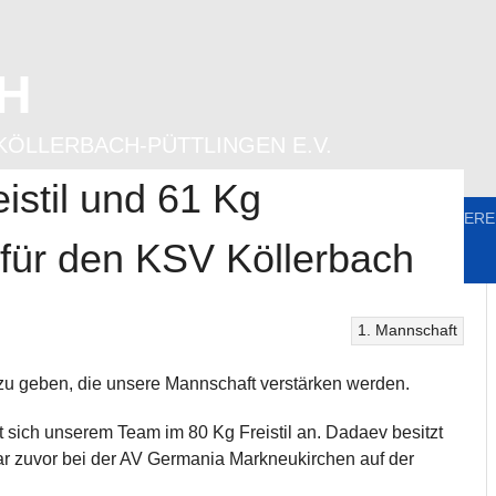
H
KÖLLERBACH-PÜTTLINGEN E.V.
stil und 61 Kg
FT
FRAUENRINGEN
JUGEND
UNSERE SPONSOREN
VERE
 für den KSV Köllerbach
1. Mannschaft
t zu geben, die unsere Mannschaft verstärken werden.
sich unserem Team im 80 Kg Freistil an. Dadaev besitzt
ar zuvor bei der AV Germania Markneukirchen auf der