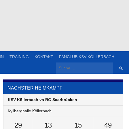
IN
TRAINING
KONTAKT
FANCLUB KSV KÖLLERBACH
Suche
nach:
NÄCHSTER HEIMKAMPF
KSV Köllerbach vs RG Saarbrücken
Kyllberghalle Köllerbach
29
13
15
49