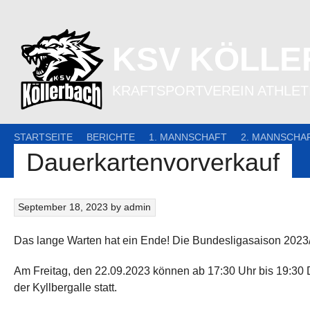
Skip
to
content
KSV KÖLL
KRAFTSPORTVEREIN ATHLETI
STARTSEITE
BERICHTE
1. MANNSCHAFT
2. MANNSCHA
Dauerkartenvorverkauf
September 18, 2023
by
admin
Das lange Warten hat ein Ende! Die Bundesligasaison 2023/2
Am Freitag, den 22.09.2023 können ab 17:30 Uhr bis 19:30 D
der Kyllbergalle statt.