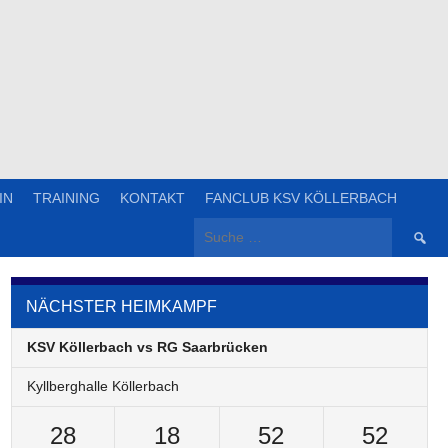
IN
TRAINING
KONTAKT
FANCLUB KSV KÖLLERBACH
Suche
nach:
NÄCHSTER HEIMKAMPF
KSV Köllerbach vs RG Saarbrücken
Kyllberghalle Köllerbach
28
18
52
52