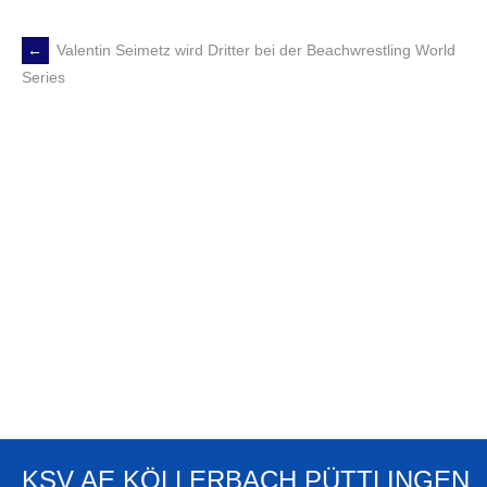
←
Valentin Seimetz wird Dritter bei der Beachwrestling World
POST
Series
NAVIGATION
KSV AE KÖLLERBACH PÜTTLINGEN