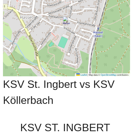
Leaflet
|
Map data ©
OpenStreetMap
contributors
KSV St. Ingbert vs KSV
Köllerbach
KSV ST. INGBERT