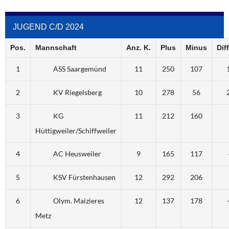
JUGEND C/D 2024
Pos.
Mannschaft
Anz. K.
Plus
Minus
Dif
1
ASS Saargemünd
11
250
107
2
KV Riegelsberg
10
278
56
3
KG
11
212
160
Hüttigweiler/Schiffweiler
4
AC Heusweiler
9
165
117
5
KSV Fürstenhausen
12
292
206
6
Olym. Maizieres
12
137
178
Metz