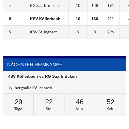
7
RG Saarbrücken
10
148
191
8
KSV Köllerbach
10
130
211
9
KSV St. Ingbert
9
0
296
-
NÄCHSTER HEIMKAMPF
KSV Köllerbach vs RG Saarbrücken
Kyllberghalle Köllerbach
29
22
46
52
Tage
Std.
Min.
Sek.