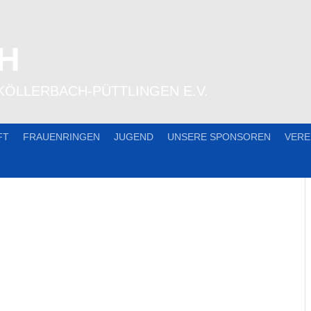
H
KÖLLERBACH-PÜTTLINGEN E.V.
FT
FRAUENRINGEN
JUGEND
UNSERE SPONSOREN
VERE