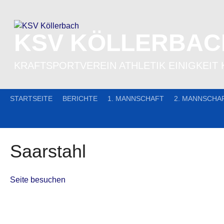
Skip
to
content
KSV KÖLLERBAC
KRAFTSPORTVEREIN ATHLETIK EINIGKEIT 
STARTSEITE
BERICHTE
1. MANNSCHAFT
2. MANNSCHA
Saarstahl
Seite besuchen