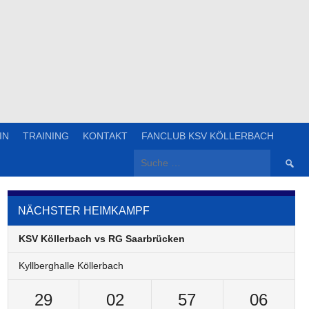
IN
TRAINING
KONTAKT
FANCLUB KSV KÖLLERBACH
Suche
nach:
NÄCHSTER HEIMKAMPF
KSV Köllerbach vs RG Saarbrücken
Kyllberghalle Köllerbach
29
02
57
06