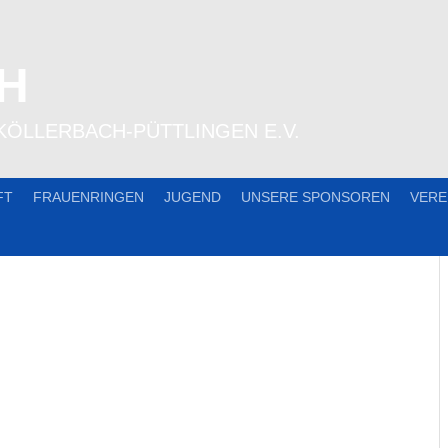
H
KÖLLERBACH-PÜTTLINGEN E.V.
FT
FRAUENRINGEN
JUGEND
UNSERE SPONSOREN
VERE