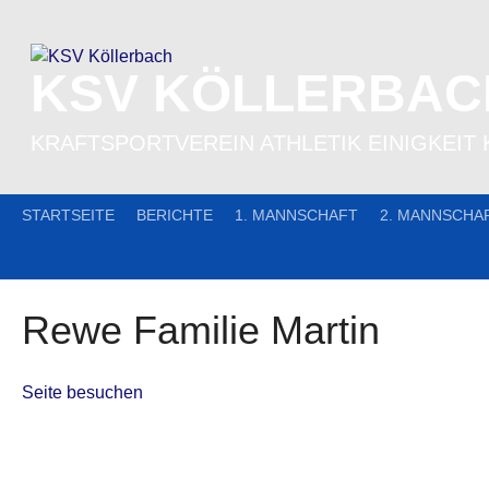
Skip
to
content
KSV KÖLLERBAC
KRAFTSPORTVEREIN ATHLETIK EINIGKEIT 
STARTSEITE
BERICHTE
1. MANNSCHAFT
2. MANNSCHA
Rewe Familie Martin
Seite besuchen