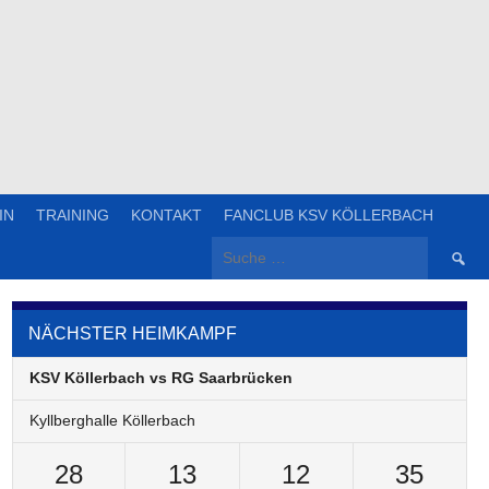
IN
TRAINING
KONTAKT
FANCLUB KSV KÖLLERBACH
Suche
nach:
NÄCHSTER HEIMKAMPF
KSV Köllerbach vs RG Saarbrücken
Kyllberghalle Köllerbach
28
13
12
35