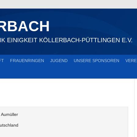
ERBACH
K EINIGKEIT KÖLLERBACH-PÜTTLINGEN E.V.
FT
FRAUENRINGEN
JUGEND
UNSERE SPONSOREN
VERE
 Aumüller
utschland