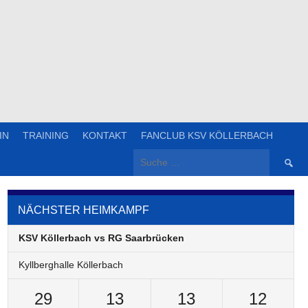
IN
TRAINING
KONTAKT
FANCLUB KSV KÖLLERBACH
Suche
nach:
NÄCHSTER HEIMKAMPF
KSV Köllerbach vs RG Saarbrücken
Kyllberghalle Köllerbach
29
13
13
12