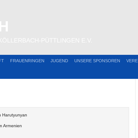
H
KÖLLERBACH-PÜTTLINGEN E.V.
FT
FRAUENRINGEN
JUGEND
UNSERE SPONSOREN
VERE
n Harutyunyan
Armenien
g