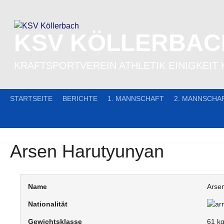
Skip
to
content
KSV KÖLLERBAC
KRAFTSPORTVEREIN ATHLETIK EINIGKEIT 
STARTSEITE
BERICHTE
1. MANNSCHAFT
2. MANNSCHA
Arsen Harutyunyan
Name
Arse
Nationalität
Gewichtsklasse
61 k