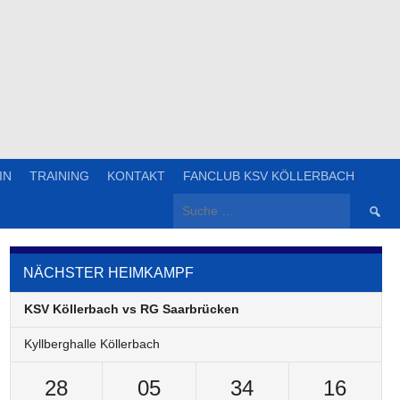
IN
TRAINING
KONTAKT
FANCLUB KSV KÖLLERBACH
Suche
nach:
NÄCHSTER HEIMKAMPF
KSV Köllerbach vs RG Saarbrücken
Kyllberghalle Köllerbach
28
05
34
16