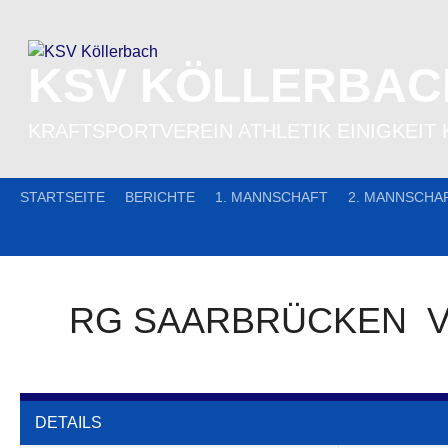
Skip
to
content
KSV KÖLLERBAC
KRAFTSPORTVEREIN ATHLETIK EINIGKEIT 
STARTSEITE
BERICHTE
1. MANNSCHAFT
2. MANNSCHA
RG SAARBRÜCKEN
DETAILS