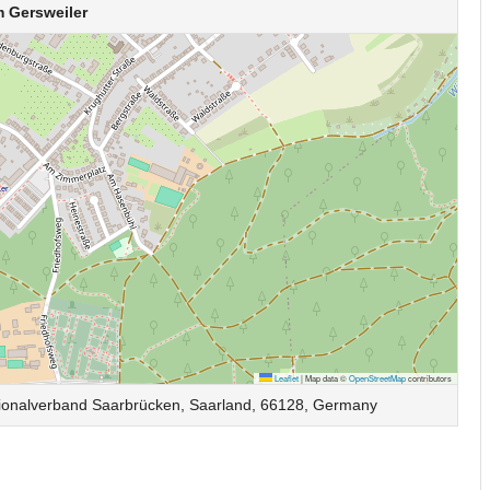
 Gersweiler
Leaflet
|
Map data ©
OpenStreetMap
contributors
gionalverband Saarbrücken, Saarland, 66128, Germany