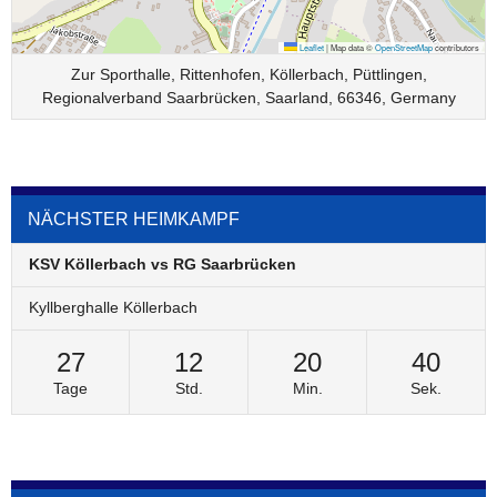
Leaflet
|
Map data ©
OpenStreetMap
contributors
Zur Sporthalle, Rittenhofen, Köllerbach, Püttlingen,
Regionalverband Saarbrücken, Saarland, 66346, Germany
NÄCHSTER HEIMKAMPF
KSV Köllerbach vs RG Saarbrücken
Kyllberghalle Köllerbach
27
12
20
40
Tage
Std.
Min.
Sek.