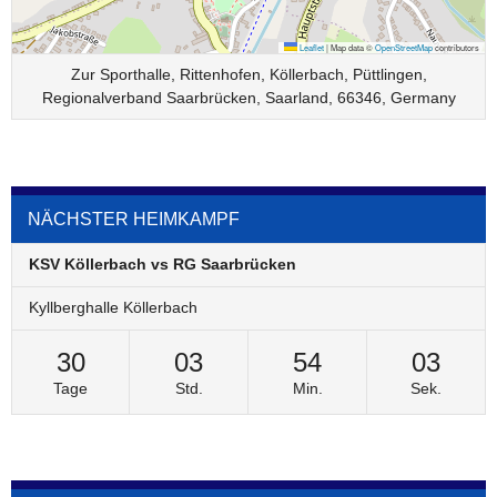
Leaflet
|
Map data ©
OpenStreetMap
contributors
Zur Sporthalle, Rittenhofen, Köllerbach, Püttlingen,
Regionalverband Saarbrücken, Saarland, 66346, Germany
NÄCHSTER HEIMKAMPF
KSV Köllerbach vs RG Saarbrücken
Kyllberghalle Köllerbach
30
03
54
03
Tage
Std.
Min.
Sek.