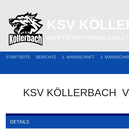
Skip
to
content
KSV KÖLL
KRAFTSPORTVEREIN ATHLETI
STARTSEITE
BERICHTE
1. MANNSCHAFT
2. MANNSCHA
KSV KÖLLERBACH
V
DETAILS