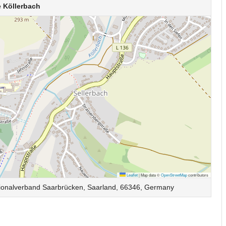
e Köllerbach
Leaflet
|
Map data ©
OpenStreetMap
contributors
Regionalverband Saarbrücken, Saarland, 66346, Germany