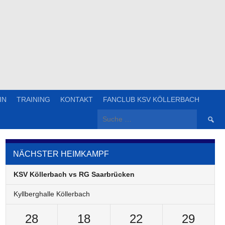
IN
TRAINING
KONTAKT
FANCLUB KSV KÖLLERBACH
Suche
nach:
NÄCHSTER HEIMKAMPF
KSV Köllerbach vs RG Saarbrücken
Kyllberghalle Köllerbach
28
18
22
29