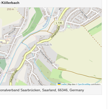
e Köllerbach
Leaflet
|
Map data ©
OpenStreetMap
contributors
Regionalverband Saarbrücken, Saarland, 66346, Germany