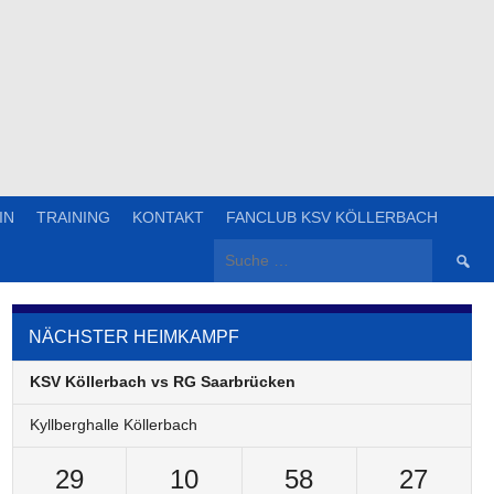
IN
TRAINING
KONTAKT
FANCLUB KSV KÖLLERBACH
Suche
nach:
NÄCHSTER HEIMKAMPF
KSV Köllerbach vs RG Saarbrücken
Kyllberghalle Köllerbach
29
10
58
27