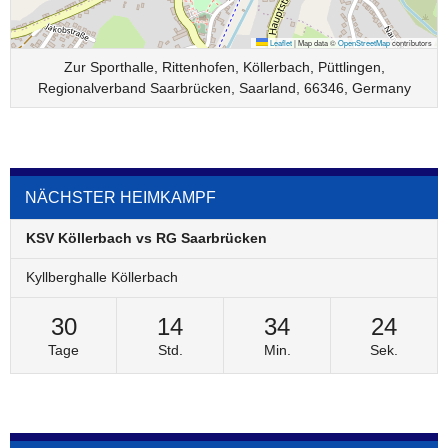
Leaflet
|
Map data ©
OpenStreetMap
contributors
Zur Sporthalle, Rittenhofen, Köllerbach, Püttlingen,
Regionalverband Saarbrücken, Saarland, 66346, Germany
NÄCHSTER HEIMKAMPF
KSV Köllerbach vs RG Saarbrücken
Kyllberghalle Köllerbach
30
14
34
24
Tage
Std.
Min.
Sek.